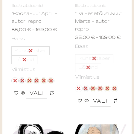
may
may
Illustratsioonid
Illustratsioonid
be
be
“Roosakuu” Aprill –
“Päikesetõusukuu”
chosen
chos
autori repro
Märts – autori
on
on
repro
35,00
€
–
169,00
€
the
the
35,00
€
–
169,00
€
Baas
product
produ
Baas
page
page
Kunstipaber
Kunstipaber
Lõuend
Lõuend
Viimistlus
Viimistlus
VALI
VALI
Price
Price
This
This
range:
range: