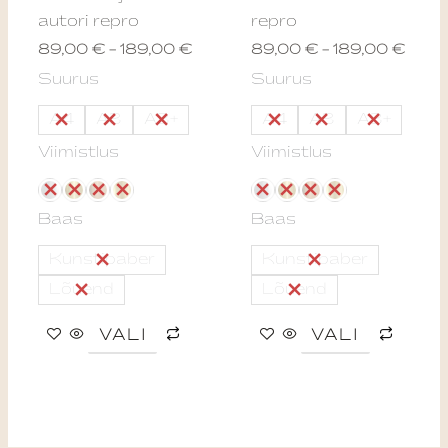
chosen
chos
autori repro
repro
on
on
89,00
€
–
189,00
€
89,00
€
–
189,00
€
the
the
Suurus
Suurus
product
produ
page
page
A4
A3
A3+
A4
A3
A3+
Viimistlus
Viimistlus
Baas
Baas
Kunstipaber
Kunstipaber
Lõuend
Lõuend
VALI
VALI