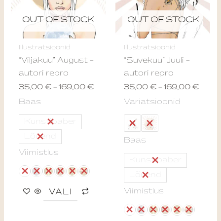
variants.
varian
The
The
OUT OF STOCK
OUT OF STOCK
options
optio
may
may
Illustratsioonid
Illustratsioonid
be
be
“Viljakuu” August –
“Suvekuu” Juuli –
chosen
chos
autori repro
autori repro
on
on
35,00
€
–
169,00
€
35,00
€
–
169,00
€
the
the
Baas
Variatsioonid
product
produ
page
page
Kunstipaber
Lõuend
Baas
Viimistlus
Kunstipaber
Lõuend
Viimistlus
VALI