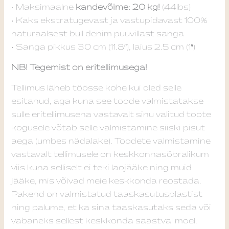
• Maksimaalne
kandevõime: 20 kg!
(44lbs)
• Kaks ekstratugevast ja vastupidavast 100%
naturaalsest bull denim puuvillast sanga
• Sanga pikkus 30 cm (11.8″), laius 2.5 cm (1″)
NB! Tegemist on eritellimusega!
Tellimus läheb töösse kohe kui oled selle
esitanud, aga kuna see toode valmistatakse
sulle eritellimusena vastavalt sinu valitud toote
kogusele võtab selle valmistamine siiski pisut
aega (umbes nädalake). Toodete valmistamine
vastavalt tellimusele on keskkonnasõbralikum
viis kuna selliselt ei teki laojääke ning muid
jääke, mis võivad meie keskkonda reostada.
Pakend on valmistatud taaskasutusplastist
ning palume, et ka sina taaskasutaks seda või
vabaneks sellest keskkonda säästval moel.