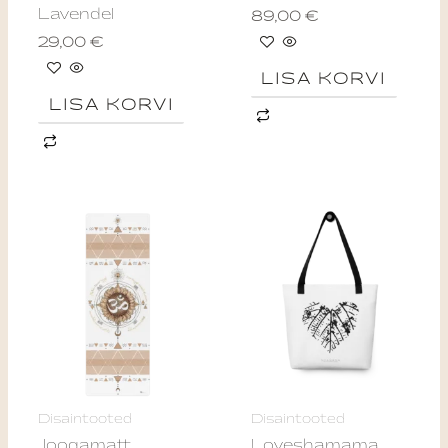
Lavendel
89,00
€
29,00
€
LISA KORVI
LISA KORVI
Disaintooted
Disaintooted
Joogamatt
Loveshamama