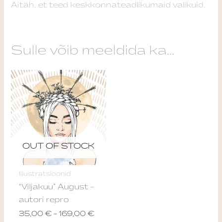
Aitäh, et teed keskkonnateadlikumaid valikuid.
Sulle võib meeldida ka…
Price
This
range:
product
35,00 €
through
has
169,00 €
multiple
variants.
The
OUT OF STOCK
options
may
Illustratsioonid
be
“Viljakuu” August –
chosen
autori repro
on
35,00
€
–
169,00
€
the