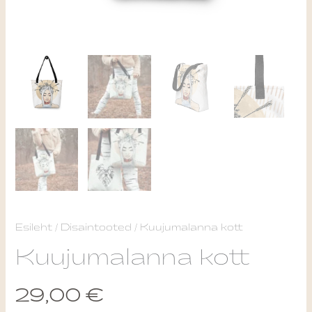
Kuujumalanna
Esileht
/
Disaintooted
/ Kuujumalanna kott
kott
Kuujumalanna kott
kogus
29,00
€