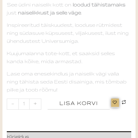
See üdini naiselik kott on
loodud tähistamaks
just
naiselikkust ja selle väge
.
Inspireeritud täiskuudest, looduse rütmidest
ning südasuve küpsusest, viljakusest, ilust ning
ühendustest Universumiga.
Kuujumalanna tote-kott, et saaksid selles
kanda kõike, mida armastad.
Lase oma enesekindlus ja naiselik vägi valla
ning tähista seda Eesti disainiga, mis tõmbab
pilke ja toob rõõmu!
-
+
LISA KORVI
Kirjeldus