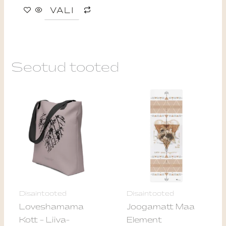
product
VALI
page
Seotud tooted
Disaintooted
Disaintooted
Loveshamama
Joogamatt Maa
Kott – Liiva-
Element