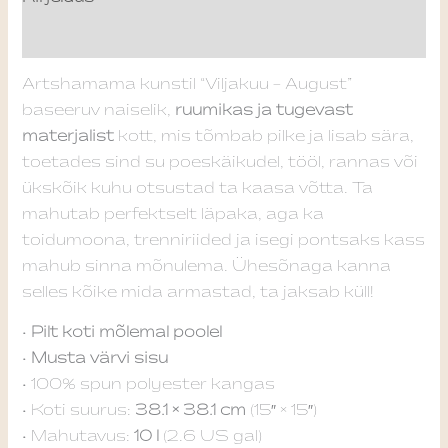
Lisainfo
Artshamama kunstil “Viljakuu – August”
baseeruv naiselik,
ruumikas ja tugevast
materjalist
kott, mis tõmbab pilke ja lisab sära,
toetades sind su poeskäikudel, tööl, rannas või
ükskõik kuhu otsustad ta kaasa võtta. Ta
mahutab perfektselt läpaka, aga ka
toidumoona, trenniriided ja isegi pontsaks kass
mahub sinna mõnulema. Ühesõnaga kanna
selles kõike mida armastad, ta jaksab küll!
•
Pilt koti mõlemal poolel
•
Musta värvi sisu
• 100% spun polyester kangas
• Koti suurus:
38.1 × 38.1 cm
(15″ × 15″)
• Mahutavus:
10 l
(2.6 US gal)