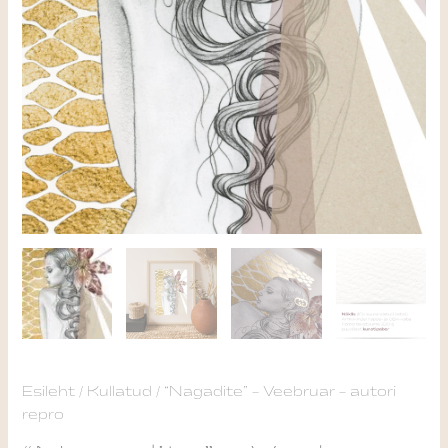
"Nagadite"
Esileht
/
Kullatud
/ “Nagadite” – Veebruar – autori
Price
repro
-
range:
Veebruar