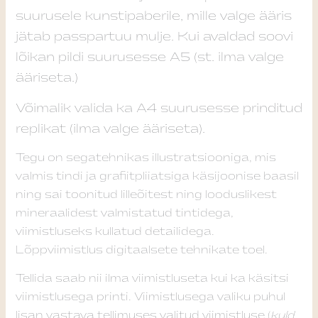
suurusele kunstipaberile, mille valge ääris
jätab passpartuu mulje. Kui avaldad soovi
lõikan pildi suurusesse A5 (st. ilma valge
ääriseta.)
Võimalik valida ka A4 suurusesse prinditud
replikat (ilma valge ääriseta).
Tegu on segatehnikas illustratsiooniga, mis
valmis tindi ja grafiitpliiatsiga käsijoonise baasil
ning sai toonitud lilleõitest ning looduslikest
mineraalidest valmistatud tintidega,
viimistluseks kullatud detailidega.
Lõppviimistlus digitaalsete tehnikate toel.
Tellida saab nii ilma viimistluseta kui ka käsitsi
viimistlusega printi. Viimistlusega valiku puhul
lisan vastava tellimuses valitud viimistluse (
kuld