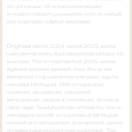
22-24 karaati või imitatsioonimetallid:
im.kuld/im.hõbe/im.pronks/kõik kolm im.metalli
)
pildi originaalis kullatud detailidele.
Originaal v
almis 2024. aastal 2025. aasta
kalendermärkmiku illustratsioonide tarbeks A5
suuruses. Töö on inspireeritud 2025. aastal
algavast puumao aastast, maa, õhu ja vee
elemendist ning uuenemise energiast, aga ka
veevalaja tähtkujust. Pildil on kujutatud
voolavust, elu usaldust, sakraalset
sensuaalsust, salapära, müstilisust, õrnust ja
naise väge. Taustal paiknev orhidee õis, mis on
veevalajate sünnilill, on kujundatud tähtkujule
omaselt eriti silmapaistev ja omamoodi, samuti
on selles inspiratsiooni mao mustritest. Töö