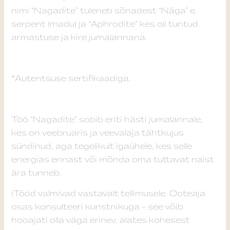
nimi “Nagadite” tuleneb sõnadest “Nāga” e.
serpent (madu) ja “Aphrodite” kes oli tuntud
armastuse ja kire jumalannana.
*Autentsuse sertifikaadiga.
Töö “Nagadite” sobib eriti hästi jumalannale,
kes on veebruaris ja veevalaja tähtkujus
sündinud, aga tegelikult igaühele, kes selle
energias ennast või mõnda oma tuttavat naist
ära tunneb.
(Tööd valmivad vastavalt tellimusele. Ooteaja
osas konsulteeri kunstnikuga – see võib
hooajati olla väga erinev, alates kohesest