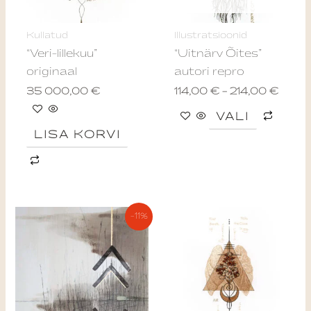
optio
may
Kullatud
Illustratsioonid
be
“Veri-lillekuu”
“Uitnärv Õites”
chos
originaal
autori repro
on
35 000,00
€
114,00
€
–
214,00
€
the
produ
VALI
page
LISA KORVI
Algne
Current
-11%
hind
price
oli:
is:
450,00 €.
400,00 €.