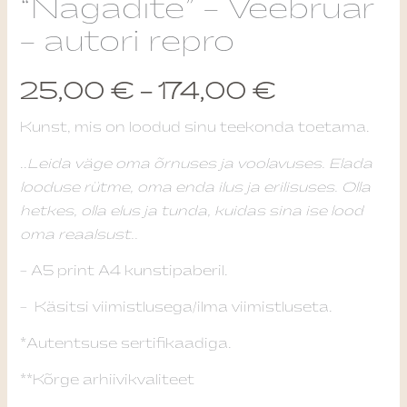
“Nagadite” – Veebruar
-
25,00 €
– autori repro
autori
repro
through
25,00
€
–
174,00
€
kogus
174,00 €
Kunst, mis on loodud sinu teekonda toetama.
..
Leida väge oma õrnuses ja voolavuses. Elada
looduse rütme, oma enda ilus ja erilisuses. Olla
hetkes, olla elus ja tunda, kuidas sina ise lood
oma reaalsust..
– A5 print A4 kunstipaberil.
– Käsitsi viimistlusega/ilma viimistluseta.
*Autentsuse sertifikaadiga.
**Kõrge arhiivikvaliteet