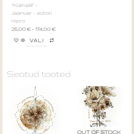
be
“Külmalill” –
chosen
Jaanuar – autori
on
repro
the
25,00
€
–
174,00
€
product
page
VALI
Seotud tooted
Price
This
range:
produ
114,0
throu
has
214,0
multip
varian
The
OUT OF STOCK