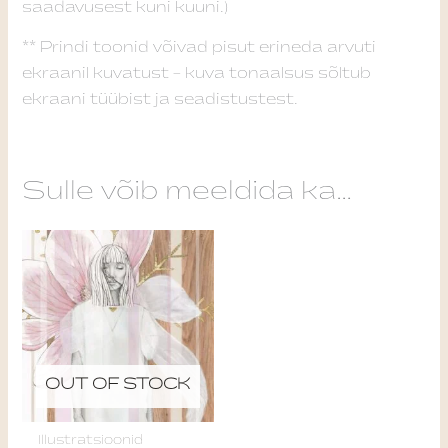
saadavusest kuni kuuni.)
** Prindi toonid võivad pisut erineda arvuti
ekraanil kuvatust – kuva tonaalsus sõltub
ekraani tüübist ja seadistustest.
Sulle võib meeldida ka…
Price
This
range:
product
25,00 €
through
has
174,00 €
multiple
variants.
The
OUT OF STOCK
options
may
Illustratsioonid