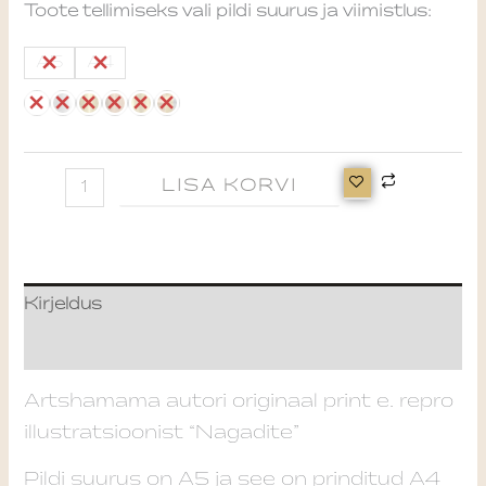
Toote tellimiseks vali pildi suurus ja viimistlus:
A5
A4
LISA KORVI
Kirjeldus
Lisainfo
Artshamama autori originaal print e. repro
illustratsioonist “Nagadite”
Pildi suurus on A5 ja see on prinditud A4