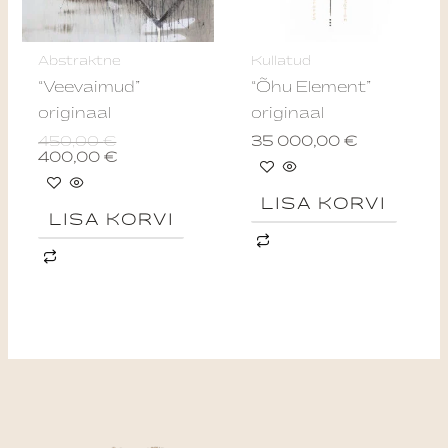
Abstraktne
Kullatud
“Veevaimud”
“Õhu Element”
originaal
originaal
450,00
€
35 000,00
€
400,00
€
LISA KORVI
LISA KORVI