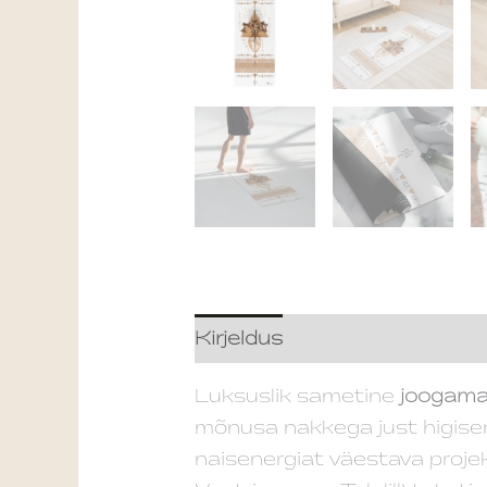
Kirjeldus
Lisainfo
Luksuslik sametine
joogama
mõnusa nakkega just higise
naisenergiat väestava projek