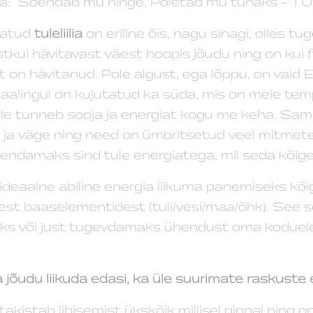
tiga: “Soendab mu hinge, Põletab mu tuhaks – TUL
tatud
tuleliilia
on eriline õis, nagu sinagi, olles 
stkui hävitavast väest hoopis jõudu ning on kui 
selt on hävitanud. Pole algust, ega lõppu, on vaid 
alingul on kujutatud ka süda, mis on meie tem
ele tunneb sooja ja energiat kogu me keha. Samu
ja väge ning need on ümbritsetud veel mitmete 
endamaks sind tule energiatega, mil seda kõig
deaalne abiline energia liikuma panemiseks kõig
st baaselementidest (tuli/vesi/maa/õhk). See so
ks või just tugevdamaks ühendust oma koduele
 jõudu liikuda edasi, ka üle suurimate raskuste 
takistab libisemist ükskõik millisel pinnal ning 