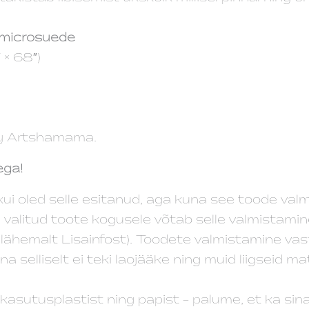
 microsuede
 × 68″)
-by Artshamama.
ega!
ui oled selle esitanud, aga kuna see toode valm
u valitud toote kogusele võtab selle valmistamin
 lähemalt Lisainfost). Toodete valmistamine vast
 selliselt ei teki laojääke ning muid liigseid ma
asutusplastist ning papist – palume, et ka sin