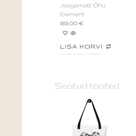
Joogamatt Õhu
Element
89,00
€
LISA KORVI
Seotud tooted