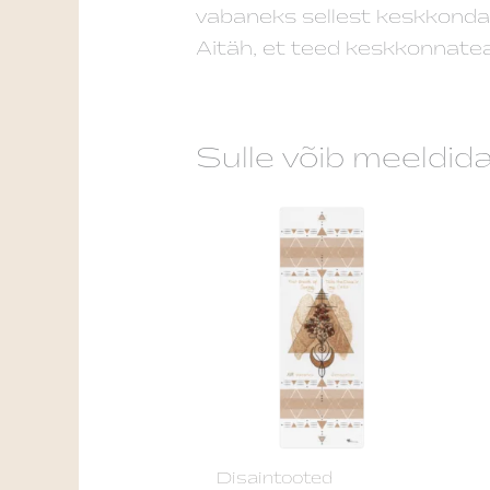
vabaneks sellest keskkonda
Aitäh, et teed keskkonnatead
Sulle võib meeldid
Disaintooted