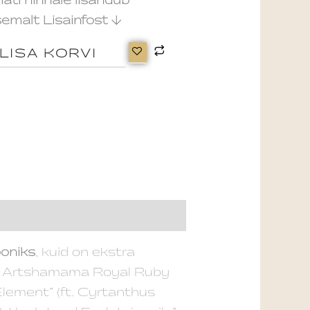
ati hinnale lisandub
semalt Lisainfost ↓
LISA KORVI
ooniks
, kuid on ekstra
eb Artshamama Royal Ruby
Element” (ft. Cyrtanthus